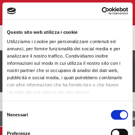
Region Website
Account Login
BNI Vittoria
Questo sito web utilizza i cookie
Bologna
Utilizziamo i cookie per personalizzare contenuti ed
annunci, per fornire funzionalità dei social media e per
analizzare il nostro traffico. Condividiamo inoltre
informazioni sul modo in cui utilizza il nostro sito con i
Membri del Capitolo
nostri partner che si occupano di analisi dei dati web,
pubblicità e social media, i quali potrebbero combinarle
con altre informazioni che ha fornito loro o che hanno
raccolto dal suo utilizzo dei loro servizi.
Selezione
Necessari
del
Nome del Membro BNI
Società
consenso
Preferenze
Alberto Marangoni
BIFIRST